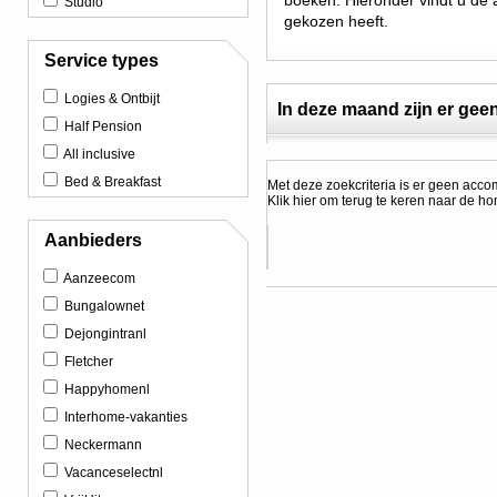
boeken. Hieronder vindt u de 
Studio
gekozen heeft.
Service types
Logies & Ontbijt
In deze maand zijn er ge
Half Pension
All inclusive
Bed & Breakfast
Met deze zoekcriteria is er geen acc
Klik hier om terug te keren naar de
ho
Aanbieders
Aanzeecom
Bungalownet
Dejongintranl
Fletcher
Happyhomenl
Interhome-vakanties
Neckermann
Vacanceselectnl