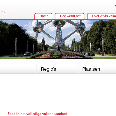
Home
Hoe werkt het
Over Atlas vaka
Zoek in het volledige vakantieaanbod