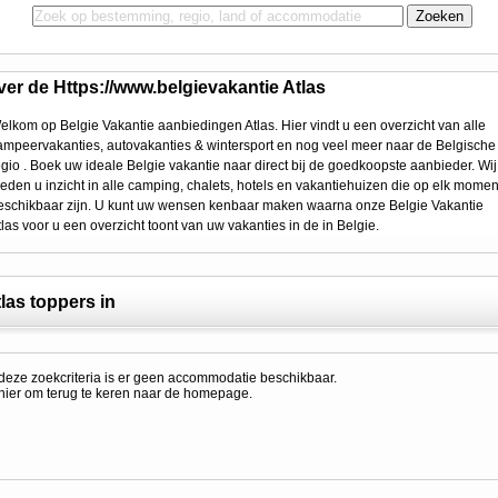
ver de Https://www.belgievakantie Atlas
elkom op Belgie Vakantie aanbiedingen Atlas. Hier vindt u een overzicht van alle
ampeervakanties, autovakanties & wintersport en nog veel meer naar de Belgische
egio . Boek uw ideale Belgie vakantie naar direct bij de goedkoopste aanbieder. Wij
ieden u inzicht in alle camping, chalets, hotels en vakantiehuizen die op elk momen
eschikbaar zijn. U kunt uw wensen kenbaar maken waarna onze Belgie Vakantie
tlas voor u een overzicht toont van uw vakanties in de in Belgie.
las toppers in
deze zoekcriteria is er geen accommodatie beschikbaar.
 hier om terug te keren naar de
homepage
.