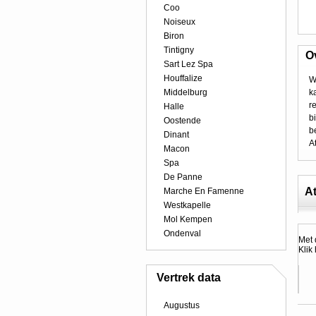
Coo
Noiseux
Biron
Tintigny
O
Sart Lez Spa
Houffalize
W
Middelburg
k
r
Halle
b
Oostende
b
Dinant
A
Macon
Spa
De Panne
At
Marche En Famenne
Westkapelle
Mol Kempen
Ondenval
Met 
Klik
Vertrek data
Augustus