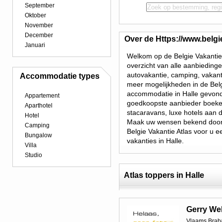
September
Oktober
November
December
Over de Https://www.belgi
Januari
Welkom op de Belgie Vakantie 
overzicht van alle aanbieding
autovakantie, camping, vakant
Accommodatie types
meer mogelijkheden in de Belg
accommodatie in Halle gevonde
Appartement
goedkoopste aanbieder boeken.
Aparthotel
stacaravans, luxe hotels aan 
Hotel
Maak uw wensen bekend door 
Camping
Belgie Vakantie Atlas voor u e
Bungalow
vakanties in Halle.
Villa
Studio
Atlas toppers in Halle
Gerry We
Vlaams Brab