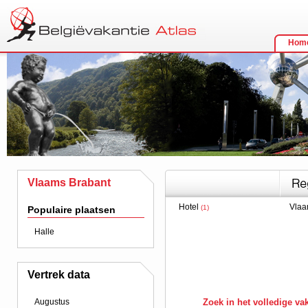
Hom
Vlaams Brabant
Hotel
Vlaa
(1)
Populaire plaatsen
Halle
Vertrek data
Augustus
Zoek in het volledige v