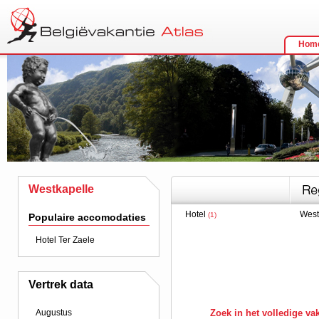
Hom
Westkapelle
Hotel
West
(1)
Populaire accomodaties
Hotel Ter Zaele
Vertrek data
Augustus
Zoek in het volledige v