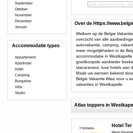
September
Oktober
November
December
Over de Https://www.belgi
Januari
Welkom op de Belgie Vakantie 
overzicht van alle aanbieding
autovakantie, camping, vakant
Accommodatie types
meer mogelijkheden in de Belg
accommodatie in Westkapelle g
Appartement
goedkoopste aanbieder boeken.
Aparthotel
stacaravans, luxe hotels aan 
Hotel
Maak uw wensen bekend door 
Camping
Belgie Vakantie Atlas voor u e
Bungalow
vakanties in Westkapelle.
Villa
Studio
Atlas toppers in Westkape
Hotel Ter
West Vlaand