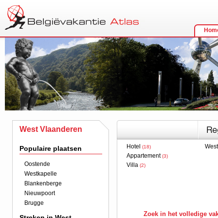
Hom
West Vlaanderen
Hotel
West
(18)
Populaire plaatsen
Appartement
(3)
Oostende
Villa
(2)
Westkapelle
Blankenberge
Nieuwpoort
Brugge
Zoek in het volledige v
Streken in West