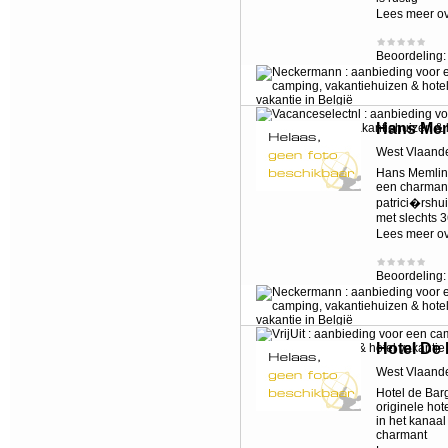
Lees meer o
Beoordeling
Hans Mem
West Vlaand
Hans Memling
een charmant
patrici�rshui
met slechts 3
Lees meer o
Beoordeling
Hotel De
West Vlaand
Hotel de Barg
originele hot
in het kanaa
charmant