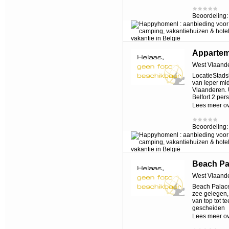
Beoordeling
Apparte
West Vlaand
LocatieStadsh
van Ieper mi
Vlaanderen. 
Belfort 2 per
Lees meer o
Beoordeling
Beach Pa
West Vlaand
Beach Palace 
zee gelegen,
van top tot t
gescheiden
Lees meer o