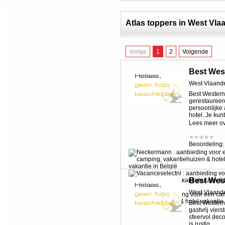
Atlas toppers in West Vla
Vorige
1
2
Volgende
Best Wes
West Vlaand
Best Western
gerestaureer
persoonlijke
hotel. Je kunt
Lees meer o
Beoordeling
Best West
West Vlaand
Best Western
gastvrij vier
sfeervol decor
is rustig