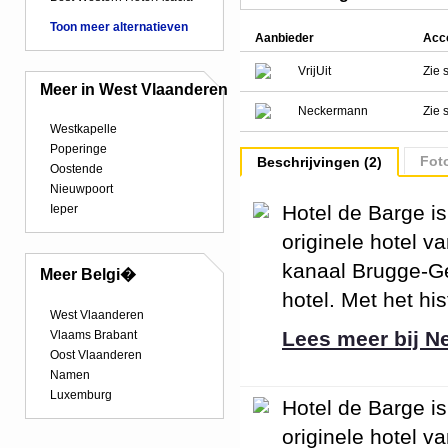
Toon meer alternatieven
Aanbieder
Acc
VrijUit
Zie 
Meer in West Vlaanderen
Neckermann
Zie 
Westkapelle
Poperinge
Foto
Beschrijvingen (2)
Oostende
Nieuwpoort
Hotel de Barge is
Ieper
originele hotel v
kanaal Brugge-Ge
Meer Belgi�
hotel. Met het hi
West Vlaanderen
Lees meer bij 
Vlaams Brabant
Oost Vlaanderen
Namen
Luxemburg
Hotel de Barge is
originele hotel v