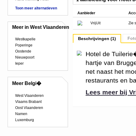
Toon meer alternatieven
Aanbieder
Acc
VrijUit
Zie 
Meer in West Vlaanderen
Foto
Beschrijvingen (1)
Westkapelle
Poperinge
Oostende
Hotel de Tuilerie
Nieuwpoort
hartje van Brugge
Ieper
net naast het moo
restaurants en bar
Meer Belgi�
Lees meer bij Vri
West Vlaanderen
Vlaams Brabant
Oost Vlaanderen
Namen
Luxemburg