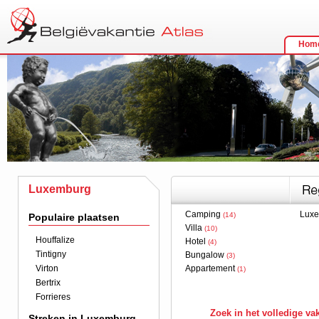
Hom
Luxemburg
Camping
Lux
(14)
Populaire plaatsen
Villa
(10)
Houffalize
Hotel
(4)
Tintigny
Bungalow
(3)
Virton
Appartement
(1)
Bertrix
Forrieres
Zoek in het volledige v
Streken in Luxemburg