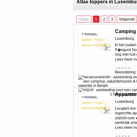
Atlas toppers in Luxembu
Vorige
1
2
3
Volgende
Camping 
Luxemburg
In het zuiden
P�rigord Noi
nog met rust 
Lees meer o
Beoordeling
Apparte
Luxemburg
Locatie5 Km
ingerichte a
uitzicht ove
werkelijk uni
Lees meer o