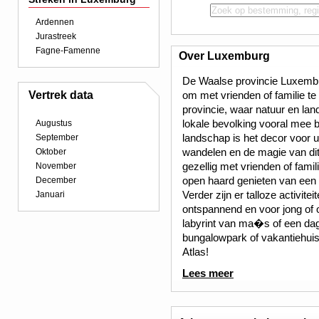
Ardennen
Jurastreek
Fagne-Famenne
Over Luxemburg
De Waalse provincie Luxemb
Vertrek data
om met vrienden of familie t
provincie, waar natuur en la
lokale bevolking vooral mee be
Augustus
landschap is het decor voor u
September
wandelen en de magie van di
Oktober
gezellig met vrienden of fami
November
open haard genieten van een g
December
Verder zijn er talloze activit
Januari
ontspannend en voor jong of 
labyrint van ma�s of een dag
bungalowpark of vakantiehuis
Atlas!
Lees meer