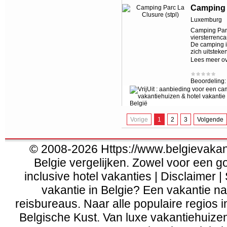
Camping P
Luxemburg
Camping Parc
viersterrenc
De camping i
zich uitsteke
Lees meer o
Beoordeling
Vorige
1
2
3
Volgende
© 2008-2026 Https://www.belgievakanti
Belgie vergelijken. Zowel voor een g
inclusive hotel vakanties | Disclaimer |
vakantie in Belgie? Een vakantie naa
reisbureaus. Naar alle populaire regios 
Belgische Kust
. Van
luxe vakantiehuize