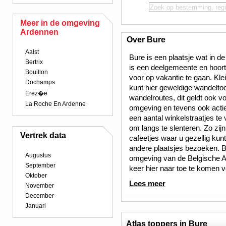
Meer in de omgeving
Ardennen
Over Bure
Aalst
Bure is een plaatsje wat in d
Bertrix
is een deelgemeente en hoort b
Bouillon
voor op vakantie te gaan. Kl
Dochamps
kunt hier geweldige wandelto
Erez�e
wandelroutes, dit geldt ook v
La Roche En Ardenne
omgeving en tevens ook actief
een aantal winkelstraatjes te 
om langs te slenteren. Zo zijn
Vertrek data
cafeetjes waar u gezellig kun
andere plaatsjes bezoeken. Bu
Augustus
omgeving van de Belgische 
September
keer hier naar toe te komen v
Oktober
Lees meer
November
December
Januari
Atlas toppers in Bure