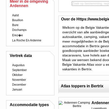
Meer in de omgeving
Ardennen
Aalst
Over de Https://www.belgi
Bouillon
Bure
Welkom op de Belgie Vakantie 
Dochamps
overzicht van alle aanbieding
Erez�e
autovakantie, camping, vakant
La Roche En Ardenne
meer mogelijkheden in de Belg
accommodatie in Bertrix gevon
goedkoopste aanbieder boeken.
stacaravans, luxe hotels aan 
Vertrek data
Maak uw wensen bekend door 
Belgie Vakantie Atlas voor u e
Augustus
vakanties in Bertrix.
September
Oktober
November
December
Atlas toppers in Bertrix
Januari
Ardennen
Accommodatie types
Luxemburg