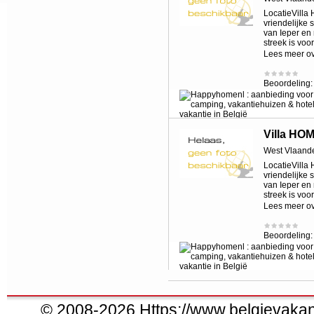
LocatieVilla
vriendelijke
van Ieper en
streek is voo
Lees meer o
Beoordeling
Villa H
West Vlaand
LocatieVilla
vriendelijke
van Ieper en
streek is voo
Lees meer o
Beoordeling
© 2008-2026 Https://www.belgievakanti