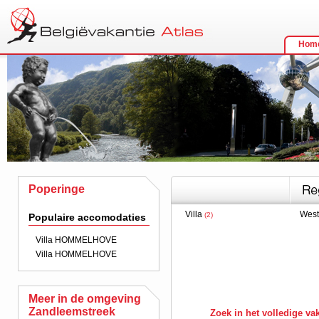
Hom
Poperinge
Villa
West
(2)
Populaire accomodaties
Villa HOMMELHOVE
Villa HOMMELHOVE
Meer in de omgeving
Zandleemstreek
Zoek in het volledige v