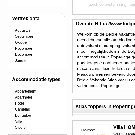
Vertrek data
Over de Https://www.belgi
Augustus
Welkom op de Belgie Vakantie 
September
overzicht van alle aanbieding
Oktober
autovakantie, camping, vakant
November
meer mogelijkheden in de Belg
December
accommodatie in Poperinge ge
Januari
goedkoopste aanbieder boeken.
stacaravans, luxe hotels aan 
Maak uw wensen bekend door 
Accommodatie types
Belgie Vakantie Atlas voor u e
vakanties in Poperinge.
Appartement
Aparthotel
Hotel
Atlas toppers in Popering
Camping
Bungalow
Villa
Villa H
Studio
West Vlaand