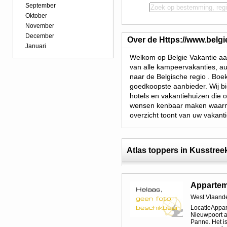
September
Oktober
November
December
Over de Https://www.belgi
Januari
Welkom op Belgie Vakantie aan
van alle kampeervakanties, au
naar de Belgische regio . Boek
goedkoopste aanbieder. Wij bie
hotels en vakantiehuizen die 
wensen kenbaar maken waarna 
overzicht toont van uw vakantie
Atlas toppers in Kusstree
Apparte
West Vlaand
LocatieAppart
Nieuwpoort a
Panne. Het i