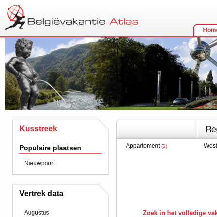
Hom
Kusstreek
Appartement
West
(2)
Populaire plaatsen
Nieuwpoort
Vertrek data
Augustus
Zoek in het volledige v