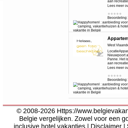
aan recreati
Lees meer o
Beoordeling
Apparte
West Vlaand
LocatieAppart
Nieuwpoort a
Panne. Het i
aan recreati
Lees meer o
Beoordeling
© 2008-2026 Https://www.belgievakanti
Belgie vergelijken. Zowel voor een g
inclusive hotel vakanties | Disclaimer |