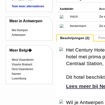
Toon meer alternatieven
Aanbieder
Acc
VrijUit
Zie 
Meer in Antwerpen
Neckermann
Zie 
Mol Kempen
Antwerpen
Foto
Beschrijvingen (2)
Het Century Hotel
Meer Belgi�
hotel met prima pr
West Vlaanderen
Centraal Station
Vlaams Brabant
Oost Vlaanderen
Namen
Dit hotel beschik
Luxemburg
Lees meer bij 
Wil je Antwerpen