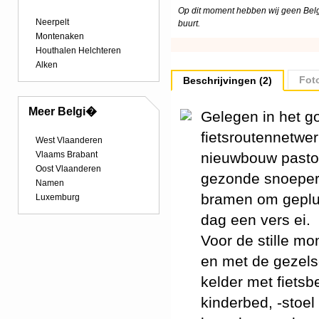
Op dit moment hebben wij geen Belgi
Neerpelt
buurt.
Montenaken
Houthalen Helchteren
Alken
Foto
Beschrijvingen (2)
Meer Belgi�
Gelegen in het 
fietsroutennetwe
West Vlaanderen
Vlaams Brabant
nieuwbouw pastor
Oost Vlaanderen
gezonde snoepers
Namen
bramen om gepluk
Luxemburg
dag een vers ei.
Voor de stille mo
en met de gezelsc
kelder met fietsb
kinderbed, -stoel