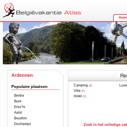
Hom
Ardennen
Camping
Lux
(8)
Populaire plaatsen
Villa
(5)
Bertrix
Hotel
(2)
Bure
Erez?e
Aalst
Bouillon
Dochamps
Zoek in het volledige v