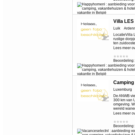
Villa L
Luik
Arden
LocatieVilla
rustige dorp
ten zuidooste
Lees meer o
Beoordeling
Camping 
Luxemburg
De ANWB vier
300 km van U
omgeving. Wil
wereld wane
Lees meer o
Beoordeling