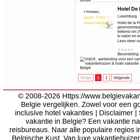
Hotel De 
Luxemburg
Hotel de la 
gerenommeerd 
bekend om z\
tv-salon en 
Lees meer o
Beoordeling
Vorige
1
2
Volgende
© 2008-2026 Https://www.belgievakanti
Belgie vergelijken. Zowel voor een g
inclusive hotel vakanties | Disclaimer |
vakantie in Belgie? Een vakantie naa
reisbureaus. Naar alle populaire regios 
Belgische Kust
. Van
luxe vakantiehuize