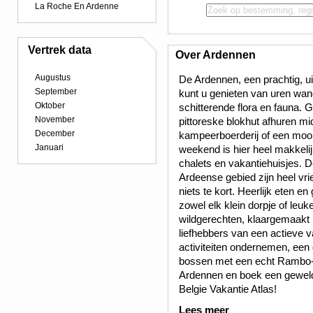
La Roche En Ardenne
Vertrek data
Over Ardennen
Augustus
De Ardennen, een prachtig, ui
September
kunt u genieten van uren wand
Oktober
schitterende flora en fauna. G
November
pittoreske blokhut afhuren mi
December
kampeerboerderij of een moo
Januari
weekend is hier heel makkeli
chalets en vakantiehuisjes. 
Ardeense gebied zijn heel vrie
niets te kort. Heerlijk eten e
zowel elk klein dorpje of leuk
wildgerechten, klaargemaakt 
liefhebbers van een actieve v
activiteiten ondernemen, een d
bossen met een echt Rambo-g
Ardennen en boek een geweldi
Belgie Vakantie Atlas!
Lees meer